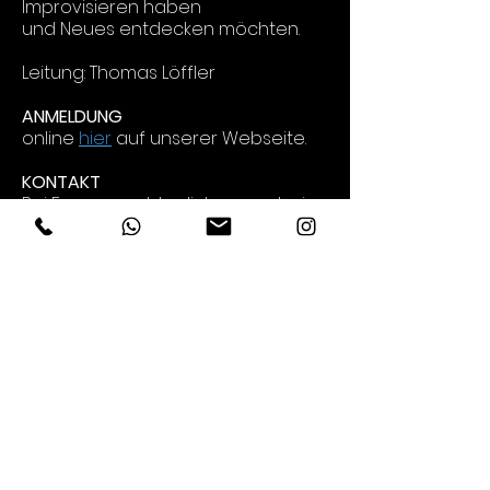
Improvisieren haben
und Neues entdecken möchten.
Leitung: Thomas Löffler
ANMELDUNG
online
hier
auf unserer Webseite.
KONTAKT
Bei Fragen melde dich gerne bei
Thomas Löffler per E-Mail an:
t.loeffler@musikschule-
nuertingen.de
!