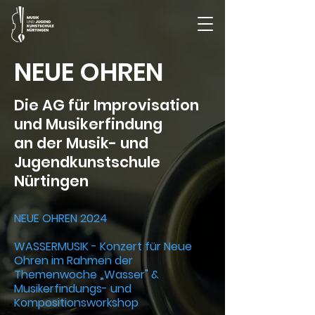
NEUE OHREN
Die AG für Improvisation
und Musikerfindung
an der Musik- und
Jugendkunstschule
Nürtingen
NEUE OHREN 2024
WASSERMUSIK - Konzert für Neue
Ohren im Rahmen der
Themenwoche „Wasser" &
Musikerfindungs- und
Kompositionsworkshop