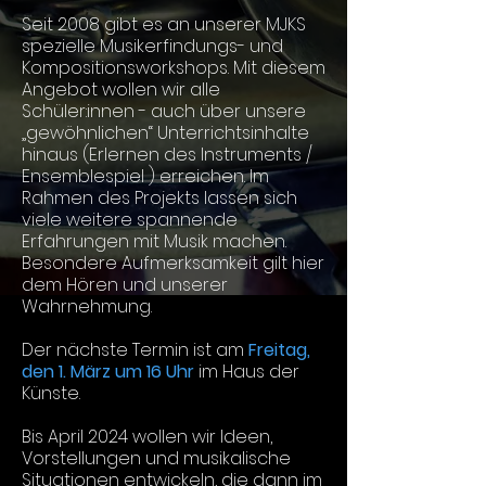
Seit 2008 gibt es an unserer MJKS
spezielle Musikerfindungs- und
Kompositionsworkshops. Mit diesem
Angebot wollen wir alle
Schüler:innen - auch über unsere
„gewöhnlichen“ Unterrichtsinhalte
hinaus (Erlernen des Instruments /
Ensemblespiel ) erreichen. Im
Rahmen des Projekts lassen sich
viele weitere spannende
Erfahrungen mit Musik machen.
Besondere Aufmerksamkeit gilt hier
dem Hören und unserer
Wahrnehmung.
Der nächste Termin ist am
Freitag,
den 1. März um 16 Uhr
im Haus der
Künste.
Bis April 2024 wollen wir Ideen,
Vorstellungen und musikalische
Situationen entwickeln, die dann im