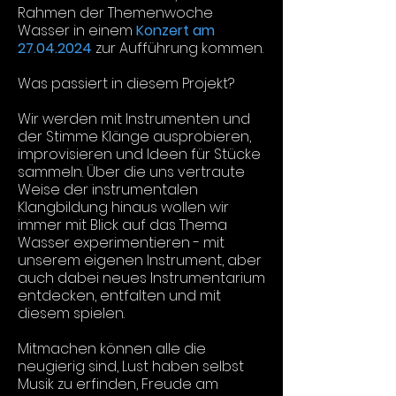
Rahmen der Themenwoche
Wasser in einem
Konzert am
27.04.2024
zur Aufführung kommen.
Was passiert in diesem Projekt?
Wir werden mit Instrumenten und
der Stimme Klänge ausprobieren,
improvisieren und Ideen für Stücke
sammeln. Über die uns vertraute
Weise der instrumentalen
Klangbildung hinaus wollen wir
immer mit Blick auf das Thema
Wasser experimentieren - mit
unserem eigenen Instrument, aber
auch dabei neues Instrumentarium
entdecken, entfalten und mit
diesem spielen.
Mitmachen können alle die
neugierig sind, Lust haben selbst
Musik zu erfinden, Freude am