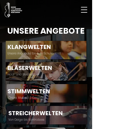
UNSERE ANGEBOTE
KLANGWELTEN
Unsere Angebote bis zum Schuleintritt
BLÄSERWELTEN
Holz- und Blechbläser
STIMMWELTEN
Chöre, Musical & Gesang
STREICHERWELTEN
Von Geige bis Kontrabass