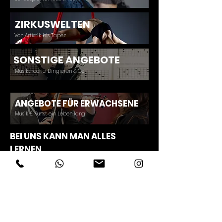
ZIRKUSWELTEN
Von Artistik bis Tapez
SONSTIGE ANGEBOTE
Musiktheorie, Dirigieren & Co
ANGEBOTE FÜR ERWACHSENE
Musik & Kunst ein Leben lang
BEI UNS KANN MAN ALLES
LERNEN
Unsere Lehrkräfte sind in der tagtäglichen Arbeit mit
Euch nicht nur hoch motiviert und engagiert, sondern
auch allesamt top ausgebildet, und verfügen über ein
langjähriges und umfangreiches Studium an einer
Musikhochschule, einer Kunstakademie oder einer
Hochschule für Darstellende Kunst. Bei unseren
Lehrkräften trifft fachliche Kompetenz auf langjährige
Erfahrung im Unterrichten und im Umgang mit Kinder,