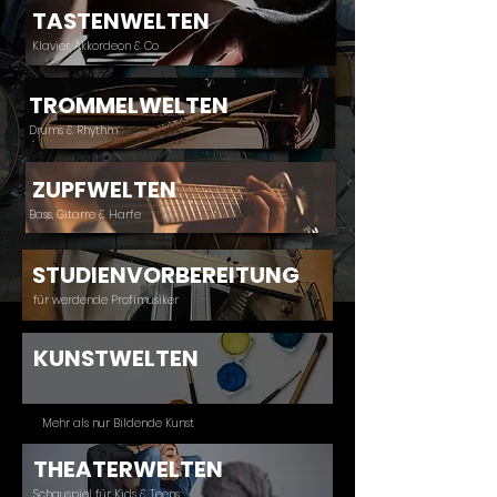
TASTENWELTEN
Klavier, Akkordeon & Co
TROMMELWELTEN
Drums & Rhythm
ZUPFWELTEN
Bass, Gitarre & Harfe
STUDIENVORBEREITUNG
für werdende Profimusiker
KUNSTWELTEN
Mehr als nur Bildende Kunst
THEATERWELTEN
Schauspiel für Kids & Teens